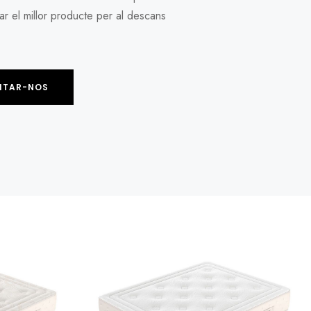
r el millor producte per al descans
.
SITAR-NOS