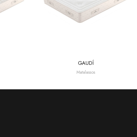
FUSIÓ
Matalassos