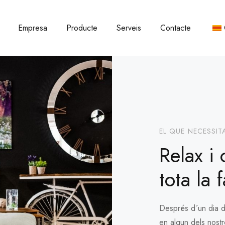
Empresa
Producte
Serveis
Contacte
EL QUE NECESSIT
Relax i 
tota la 
Després d´un dia d
en algun dels nost