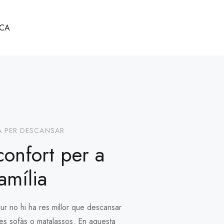
CA
A PER DESCANSAR
confort per a
família
ur no hi ha res millor que descansar
res sofàs o matalassos. En aquesta