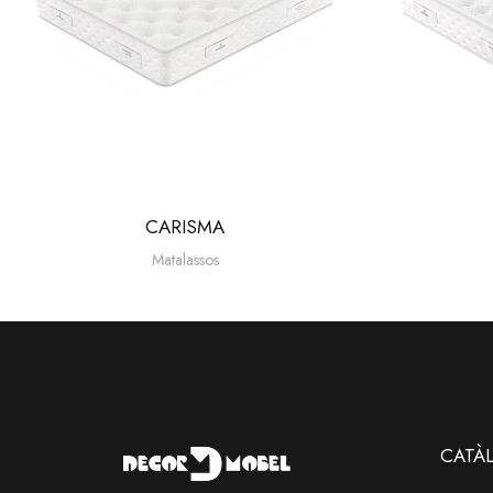
ROYAL
Matalassos
CATÀ