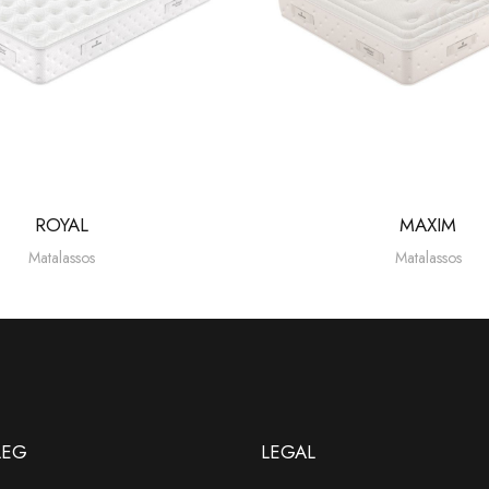
MAXIM
GAUDÍ
Matalassos
Matalassos
LEG
LEGAL