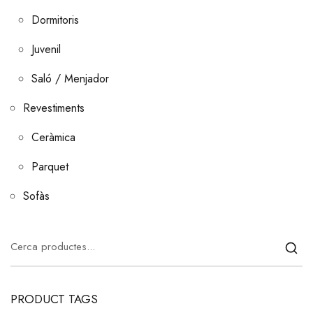
Dormitoris
Juvenil
Saló / Menjador
Revestiments
Ceràmica
Parquet
Sofàs
B
u
s
c
a
PRODUCT TAGS
r