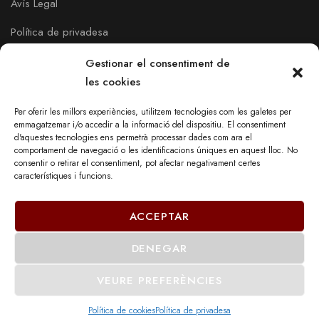
Avís Legal
Política de privadesa
Política de Cookies
Gestionar el consentiment de
les cookies
Per oferir les millors experiències, utilitzem tecnologies com les galetes per
emmagatzemar i/o accedir a la informació del dispositiu. El consentiment
d'aquestes tecnologies ens permetrà processar dades com ara el
comportament de navegació o les identificacions úniques en aquest lloc. No
consentir o retirar el consentiment, pot afectar negativament certes
característiques i funcions.
ACCEPTAR
DENEGAR
© 2023 - DECOR MOBEL DE PAYRÀ, SL
VEURE PREFERÈNCIES
Política de cookies
Política de privadesa