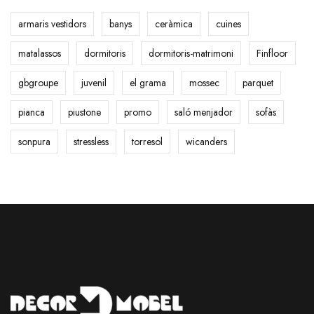
:
armaris vestidors
banys
ceràmica
cuines
matalassos
dormitoris
dormitoris-matrimoni
Finfloor
gbgroupe
juvenil
el grama
mossec
parquet
pianca
piustone
promo
saló menjador
sofàs
sonpura
stressless
torresol
wicanders