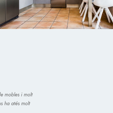
e mobles i molt
ns ha atés molt