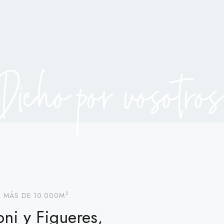
Dicho por vosotros
2
 MÁS DE 10.000M
oni y Figueres,