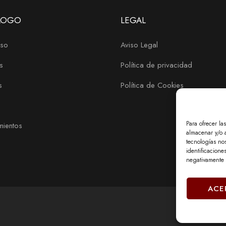
LOGO
LEGAL
so
Aviso Legal
s
Política de privacidad
s
Política de Cookies
Para ofrecer la
mientos
almacenar y/o a
tecnologías no
identificacione
negativamente a
ACE