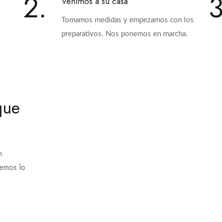
2.
3
Venimos a su casa
Tomamos medidas y empezamos con los
preparativos. Nos ponemos en marcha.
que
n
remos lo