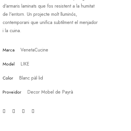
d'armaris laminats que fos resistent a la humitat
de l'entorn. Un projecte molt lluminós,
contemporani que unifica subtilment el menjador
i la cuina.
VenetaCucine
Marca
LIKE
Model
Blanc pàl·lid
Color
Decor Mobel de Payrà
Proveïdor