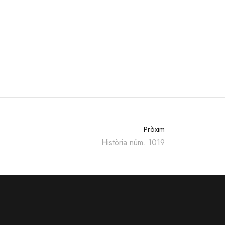
Pròxim
Història núm. 1019